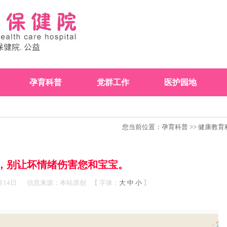
孕育科普
党群工作
医护园地
您当前位置：
孕育科普
>>
健康教育
，别让坏情绪伤害您和宝宝。
月14日
信息来源：本站原创
【
字体：
大
中
小
】