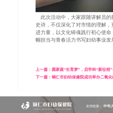
此次活动中，大家跟随讲解员的
史诗，不仅深化了对市情的理解，
进力量，以文化铸魂践行初心使命
帼担当与青春活力书写妇幼事业发
上一篇：
圆家庭“生育梦”，启学科“新征程
审
下一篇：
铜仁市妇幼保健院成功举办二氧化
友情链接：
中华