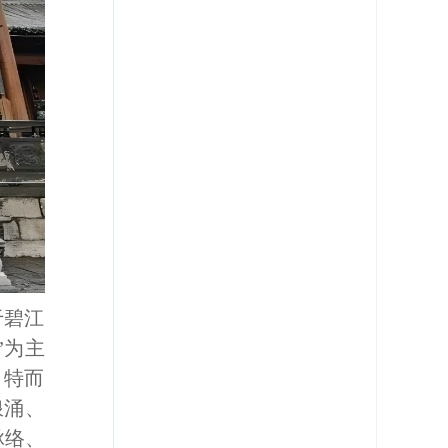
于碧江
”为主
、特而
浪涌、
脉络、