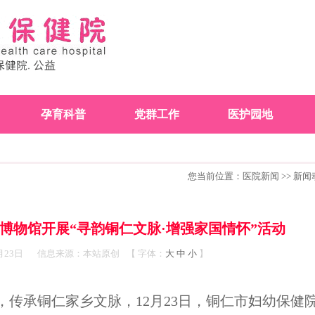
孕育科普
党群工作
医护园地
您当前位置：
医院新闻
>>
新闻
博物馆开展“寻韵铜仁文脉·增强家国情怀”活动
月23日
信息来源：本站原创
【
字体：
大
中
小
】
传承铜仁家乡文脉，12月23日，铜仁市妇幼保健