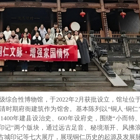
综合性博物馆，于2022年2月获批设立，馆址位
清时期府衙建筑作为馆舍。基本陈列以“铜人·铜仁
1400年建县设治史、600年设府史，围绕“小而特
城印记”两个版块，通过远古足音、秘境渐开、风拂
古城
印记
等七大展厅，展现铜仁历史的起源及发展