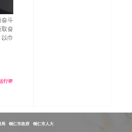
悟奋斗
汲取奋
，以巾
运行评
康局
铜仁市政府
铜仁市人大